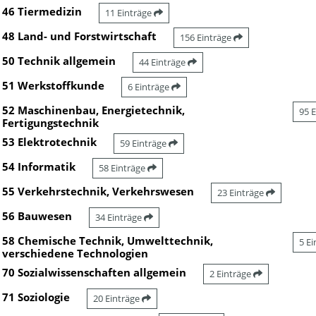
46 Tiermedizin
11 Einträge
48 Land- und Forstwirtschaft
156 Einträge
50 Technik allgemein
44 Einträge
51 Werkstoffkunde
6 Einträge
52 Maschinenbau, Energietechnik,
95 
Fertigungstechnik
53 Elektrotechnik
59 Einträge
54 Informatik
58 Einträge
55 Verkehrstechnik, Verkehrswesen
23 Einträge
56 Bauwesen
34 Einträge
58 Chemische Technik, Umwelttechnik,
5 E
verschiedene Technologien
70 Sozialwissenschaften allgemein
2 Einträge
71 Soziologie
20 Einträge