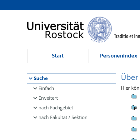
Browsen
direkt zum Inhalt
Start
Personenindex
Über
Suche
Hier kön
Einfach
Erweitert
nach Fachgebiet
nach Fakultät / Sektion