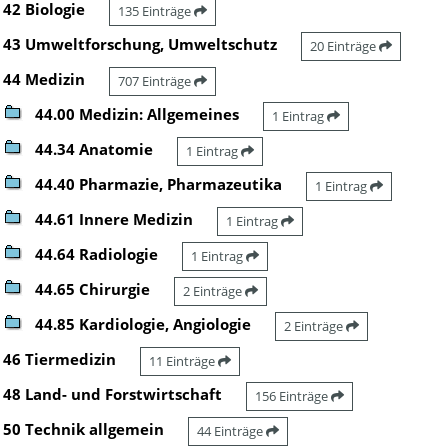
42 Biologie
135 Einträge
43 Umweltforschung, Umweltschutz
20 Einträge
44 Medizin
707 Einträge
44.00 Medizin: Allgemeines
1 Eintrag
44.34 Anatomie
1 Eintrag
44.40 Pharmazie, Pharmazeutika
1 Eintrag
44.61 Innere Medizin
1 Eintrag
44.64 Radiologie
1 Eintrag
44.65 Chirurgie
2 Einträge
44.85 Kardiologie, Angiologie
2 Einträge
46 Tiermedizin
11 Einträge
48 Land- und Forstwirtschaft
156 Einträge
50 Technik allgemein
44 Einträge