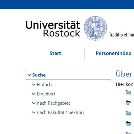
Browsen
direkt zum Inhalt
Start
Personenindex
Über
Suche
Hier kön
Einfach
Erweitert
nach Fachgebiet
nach Fakultät / Sektion