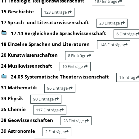
11 Theologie, Religionswissenschaft
197 Einträge
15 Geschichte
123 Einträge
17 Sprach- und Literaturwissenschaft
28 Einträge
17.14 Vergleichende Sprachwissenschaft
6 Einträge
18 Einzelne Sprachen und Literaturen
148 Einträge
20 Kunstwissenschaften
8 Einträge
24 Musikwissenschaft
10 Einträge
24.05 Systematische Theaterwissenschaft
1 Eintrag
31 Mathematik
96 Einträge
33 Physik
90 Einträge
35 Chemie
117 Einträge
38 Geowissenschaften
28 Einträge
39 Astronomie
2 Einträge