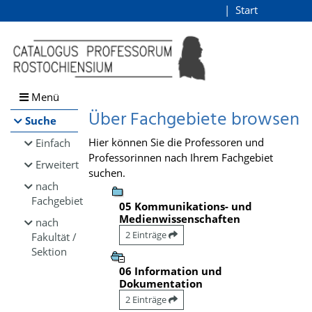
Browsen
Start
Login
direkt zum Inhalt
Menü
Über Fachgebiete browsen
Suche
Hier können Sie die Professoren und
Einfach
Professorinnen nach Ihrem Fachgebiet
Erweitert
suchen.
nach
Fachgebiet
05 Kommunikations- und
Medienwissenschaften
nach
2 Einträge
Fakultät /
Sektion
06 Information und
Dokumentation
2 Einträge