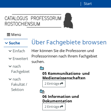
Browsen
Start
Login
direkt zum Inhalt
Menü
Über Fachgebiete browsen
Suche
Hier können Sie die Professoren und
Einfach
Professorinnen nach Ihrem Fachgebiet
Erweitert
suchen.
nach
Fachgebiet
05 Kommunikations- und
Medienwissenschaften
nach
2 Einträge
Fakultät /
Sektion
06 Information und
Dokumentation
2 Einträge