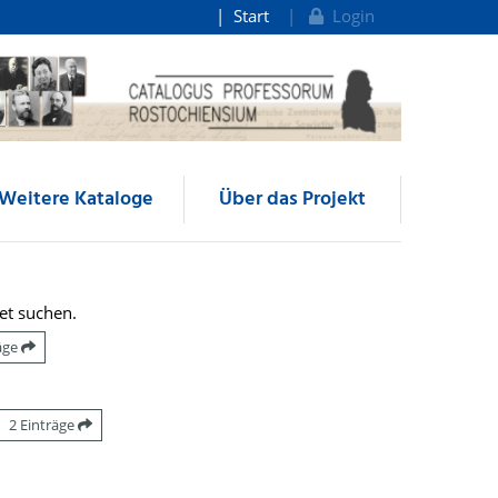
Start
Login
Weitere Kataloge
Über das Projekt
et suchen.
räge
2 Einträge