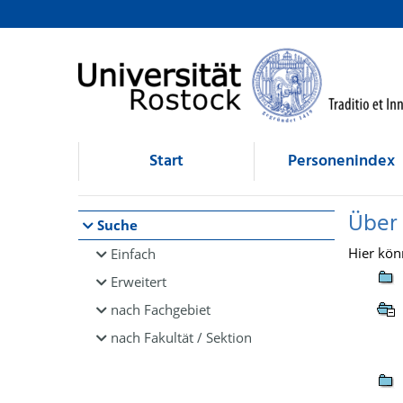
Browsen
direkt zum Inhalt
Start
Personenindex
Über
Suche
Hier kön
Einfach
Erweitert
nach Fachgebiet
nach Fakultät / Sektion