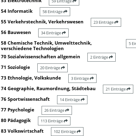
53 Elektrotechnik
59 Einträge
54 Informatik
58 Einträge
55 Verkehrstechnik, Verkehrswesen
23 Einträge
56 Bauwesen
34 Einträge
58 Chemische Technik, Umwelttechnik,
5 E
verschiedene Technologien
70 Sozialwissenschaften allgemein
2 Einträge
71 Soziologie
20 Einträge
73 Ethnologie, Volkskunde
3 Einträge
74 Geographie, Raumordnung, Städtebau
21 Einträge
76 Sportwissenschaft
14 Einträge
77 Psychologie
26 Einträge
80 Pädagogik
113 Einträge
83 Volkswirtschaft
102 Einträge