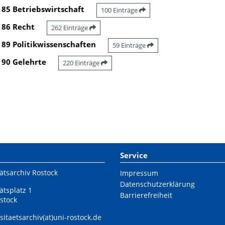
85 Betriebswirtschaft
100 Einträge
86 Recht
262 Einträge
89 Politikwissenschaften
59 Einträge
90 Gelehrte
220 Einträge
Service
ätsarchiv Rostock
Impressum
Datenschutzerklärung
ätsplatz 1
Barrierefreiheit
stock
sitaetsarchiv(at)uni-rostock.de