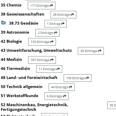
35 Chemie
117 Einträge
38 Geowissenschaften
28 Einträge
38.73 Geodäsie
1 Eintrag
39 Astronomie
2 Einträge
42 Biologie
135 Einträge
43 Umweltforschung, Umweltschutz
20 Einträge
44 Medizin
707 Einträge
46 Tiermedizin
11 Einträge
48 Land- und Forstwirtschaft
156 Einträge
50 Technik allgemein
44 Einträge
51 Werkstoffkunde
6 Einträge
52 Maschinenbau, Energietechnik,
95 
Fertigungstechnik