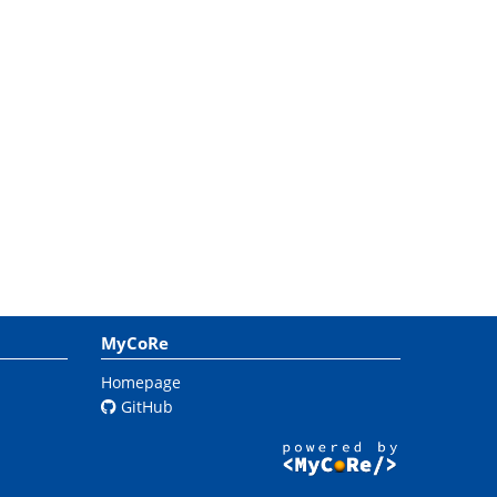
MyCoRe
Homepage
GitHub