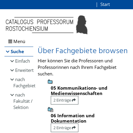
Browsen
Start
Login
direkt zum Inhalt
Menü
Über Fachgebiete browsen
Suche
Hier können Sie die Professoren und
Einfach
Professorinnen nach Ihrem Fachgebiet
Erweitert
suchen.
nach
Fachgebiet
05 Kommunikations- und
Medienwissenschaften
nach
2 Einträge
Fakultät /
Sektion
06 Information und
Dokumentation
2 Einträge