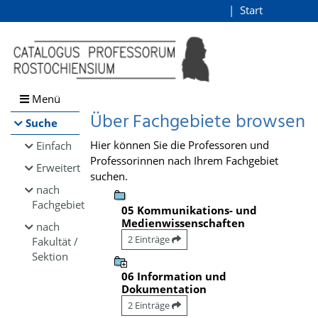
Browsen
Start
Login
direkt zum Inhalt
Menü
Über Fachgebiete browsen
Suche
Hier können Sie die Professoren und
Einfach
Professorinnen nach Ihrem Fachgebiet
Erweitert
suchen.
nach
Fachgebiet
05 Kommunikations- und
Medienwissenschaften
nach
2 Einträge
Fakultät /
Sektion
06 Information und
Dokumentation
2 Einträge