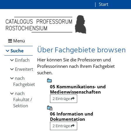
Browsen
Start
Login
direkt zum Inhalt
Menü
Über Fachgebiete browsen
Suche
Hier können Sie die Professoren und
Einfach
Professorinnen nach Ihrem Fachgebiet
Erweitert
suchen.
nach
Fachgebiet
05 Kommunikations- und
Medienwissenschaften
nach
2 Einträge
Fakultät /
Sektion
06 Information und
Dokumentation
2 Einträge