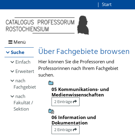
Browsen
Start
Login
direkt zum Inhalt
Menü
Über Fachgebiete browsen
Suche
Hier können Sie die Professoren und
Einfach
Professorinnen nach Ihrem Fachgebiet
Erweitert
suchen.
nach
Fachgebiet
05 Kommunikations- und
Medienwissenschaften
nach
2 Einträge
Fakultät /
Sektion
06 Information und
Dokumentation
2 Einträge