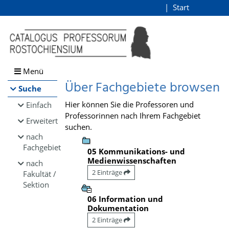
Browsen
Start
Login
direkt zum Inhalt
Menü
Über Fachgebiete browsen
Suche
Hier können Sie die Professoren und
Einfach
Professorinnen nach Ihrem Fachgebiet
Erweitert
suchen.
nach
Fachgebiet
05 Kommunikations- und
Medienwissenschaften
nach
2 Einträge
Fakultät /
Sektion
06 Information und
Dokumentation
2 Einträge