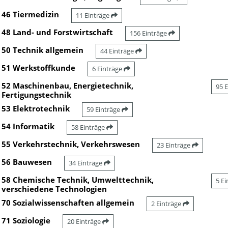
46 Tiermedizin
11 Einträge
48 Land- und Forstwirtschaft
156 Einträge
50 Technik allgemein
44 Einträge
51 Werkstoffkunde
6 Einträge
52 Maschinenbau, Energietechnik,
95 
Fertigungstechnik
53 Elektrotechnik
59 Einträge
54 Informatik
58 Einträge
55 Verkehrstechnik, Verkehrswesen
23 Einträge
56 Bauwesen
34 Einträge
58 Chemische Technik, Umwelttechnik,
5 E
verschiedene Technologien
70 Sozialwissenschaften allgemein
2 Einträge
71 Soziologie
20 Einträge