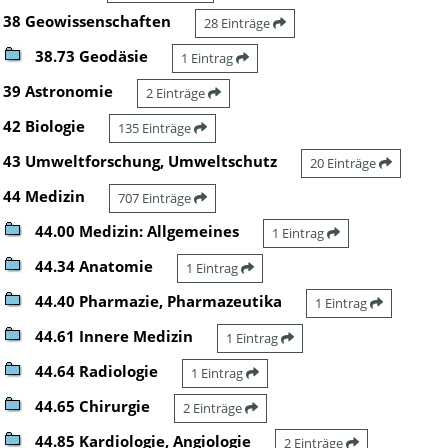
38 Geowissenschaften
28 Einträge
38.73 Geodäsie
1 Eintrag
39 Astronomie
2 Einträge
42 Biologie
135 Einträge
43 Umweltforschung, Umweltschutz
20 Einträge
44 Medizin
707 Einträge
44.00 Medizin: Allgemeines
1 Eintrag
44.34 Anatomie
1 Eintrag
44.40 Pharmazie, Pharmazeutika
1 Eintrag
44.61 Innere Medizin
1 Eintrag
44.64 Radiologie
1 Eintrag
44.65 Chirurgie
2 Einträge
44.85 Kardiologie, Angiologie
2 Einträge