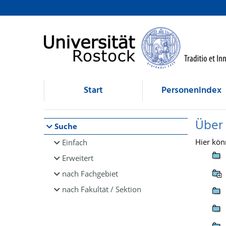
Browsen
direkt zum Inhalt
Start
Personenindex
Über
Suche
Hier kön
Einfach
Erweitert
nach Fachgebiet
nach Fakultät / Sektion