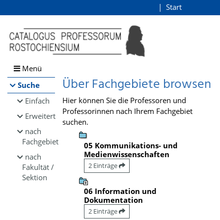
Browsen
Start
Login
direkt zum Inhalt
Menü
Über Fachgebiete browsen
Suche
Hier können Sie die Professoren und
Einfach
Professorinnen nach Ihrem Fachgebiet
Erweitert
suchen.
nach
Fachgebiet
05 Kommunikations- und
Medienwissenschaften
nach
2 Einträge
Fakultät /
Sektion
06 Information und
Dokumentation
2 Einträge