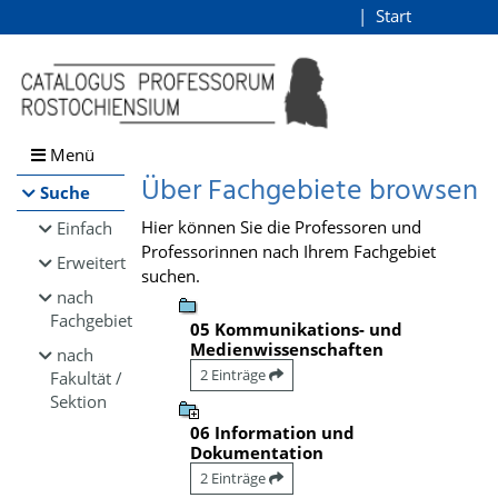
Browsen
Start
Login
direkt zum Inhalt
Menü
Über Fachgebiete browsen
Suche
Hier können Sie die Professoren und
Einfach
Professorinnen nach Ihrem Fachgebiet
Erweitert
suchen.
nach
Fachgebiet
05 Kommunikations- und
Medienwissenschaften
nach
2 Einträge
Fakultät /
Sektion
06 Information und
Dokumentation
2 Einträge