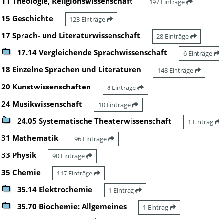
11 Theologie, Religionswissenschaft
197 Einträge
15 Geschichte
123 Einträge
17 Sprach- und Literaturwissenschaft
28 Einträge
17.14 Vergleichende Sprachwissenschaft
6 Einträge
18 Einzelne Sprachen und Literaturen
148 Einträge
20 Kunstwissenschaften
8 Einträge
24 Musikwissenschaft
10 Einträge
24.05 Systematische Theaterwissenschaft
1 Eintrag
31 Mathematik
96 Einträge
33 Physik
90 Einträge
35 Chemie
117 Einträge
35.14 Elektrochemie
1 Eintrag
35.70 Biochemie: Allgemeines
1 Eintrag