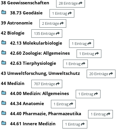
38 Geowissenschaften
28 Einträge
38.73 Geodäsie
1 Eintrag
39 Astronomie
2 Einträge
42 Biologie
135 Einträge
42.13 Molekularbiologie
1 Eintrag
42.60 Zoologie: Allgemeines
1 Eintrag
42.63 Tierphysiologie
1 Eintrag
43 Umweltforschung, Umweltschutz
20 Einträge
44 Medizin
707 Einträge
44.00 Medizin: Allgemeines
1 Eintrag
44.34 Anatomie
1 Eintrag
44.40 Pharmazie, Pharmazeutika
1 Eintrag
44.61 Innere Medizin
1 Eintrag