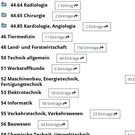
44.64 Radiologie
1 Eintrag
44.65 Chirurgie
2 Einträge
44.85 Kardiologie, Angiologie
2 Einträge
46 Tiermedizin
11 Einträge
48 Land- und Forstwirtschaft
156 Einträge
50 Technik allgemein
44 Einträge
51 Werkstoffkunde
6 Einträge
52 Maschinenbau, Energietechnik,
95 
Fertigungstechnik
53 Elektrotechnik
59 Einträge
54 Informatik
58 Einträge
55 Verkehrstechnik, Verkehrswesen
23 Einträge
56 Bauwesen
34 Einträge
58 Chemische Technik, Umwelttechnik,