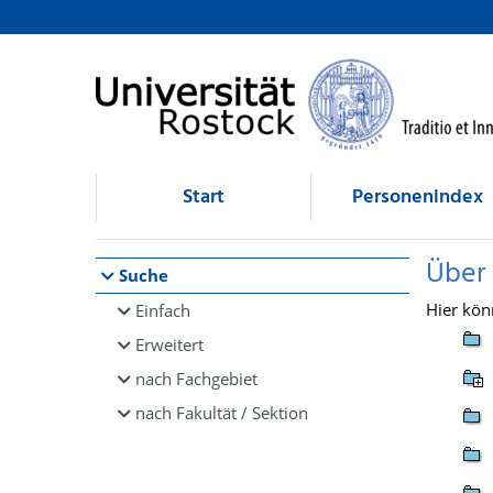
Browsen
direkt zum Inhalt
Start
Personenindex
Über
Suche
Hier kön
Einfach
Erweitert
nach Fachgebiet
nach Fakultät / Sektion