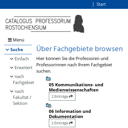
Browsen
Start
Login
direkt zum Inhalt
Menü
Über Fachgebiete browsen
Suche
Hier können Sie die Professoren und
Einfach
Professorinnen nach Ihrem Fachgebiet
Erweitert
suchen.
nach
Fachgebiet
05 Kommunikations- und
Medienwissenschaften
nach
2 Einträge
Fakultät /
Sektion
06 Information und
Dokumentation
2 Einträge