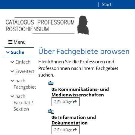
Browsen
Start
Login
direkt zum Inhalt
Menü
Über Fachgebiete browsen
Suche
Hier können Sie die Professoren und
Einfach
Professorinnen nach Ihrem Fachgebiet
Erweitert
suchen.
nach
Fachgebiet
05 Kommunikations- und
Medienwissenschaften
nach
2 Einträge
Fakultät /
Sektion
06 Information und
Dokumentation
2 Einträge