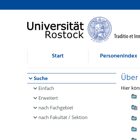
Browsen
direkt zum Inhalt
Start
Personenindex
Über
Suche
Hier kön
Einfach
Erweitert
nach Fachgebiet
nach Fakultät / Sektion