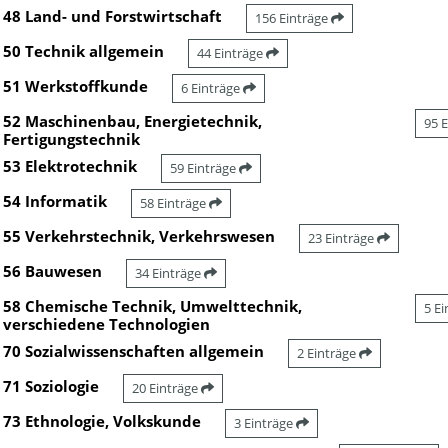
48 Land- und Forstwirtschaft
156 Einträge
50 Technik allgemein
44 Einträge
51 Werkstoffkunde
6 Einträge
52 Maschinenbau, Energietechnik,
95 
Fertigungstechnik
53 Elektrotechnik
59 Einträge
54 Informatik
58 Einträge
55 Verkehrstechnik, Verkehrswesen
23 Einträge
56 Bauwesen
34 Einträge
58 Chemische Technik, Umwelttechnik,
5 E
verschiedene Technologien
70 Sozialwissenschaften allgemein
2 Einträge
71 Soziologie
20 Einträge
73 Ethnologie, Volkskunde
3 Einträge