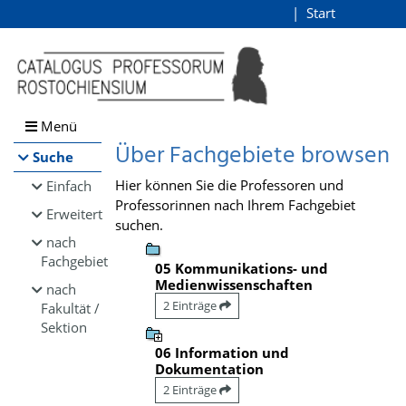
Browsen
Start
Login
direkt zum Inhalt
Menü
Über Fachgebiete browsen
Suche
Hier können Sie die Professoren und
Einfach
Professorinnen nach Ihrem Fachgebiet
Erweitert
suchen.
nach
Fachgebiet
05 Kommunikations- und
Medienwissenschaften
nach
2 Einträge
Fakultät /
Sektion
06 Information und
Dokumentation
2 Einträge