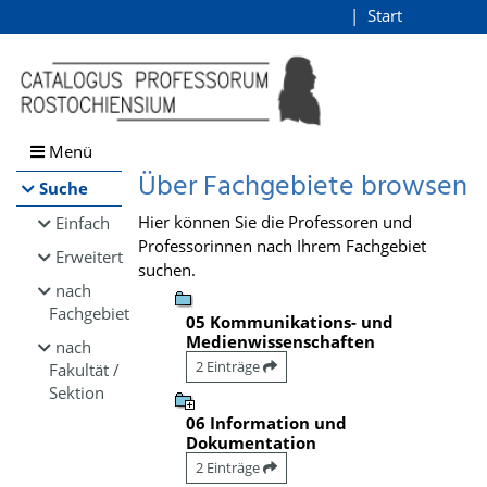
Browsen
Start
Login
direkt zum Inhalt
Menü
Über Fachgebiete browsen
Suche
Hier können Sie die Professoren und
Einfach
Professorinnen nach Ihrem Fachgebiet
Erweitert
suchen.
nach
Fachgebiet
05 Kommunikations- und
Medienwissenschaften
nach
2 Einträge
Fakultät /
Sektion
06 Information und
Dokumentation
2 Einträge