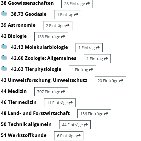
38 Geowissenschaften
28 Einträge
38.73 Geodäsie
1 Eintrag
39 Astronomie
2 Einträge
42 Biologie
135 Einträge
42.13 Molekularbiologie
1 Eintrag
42.60 Zoologie: Allgemeines
1 Eintrag
42.63 Tierphysiologie
1 Eintrag
43 Umweltforschung, Umweltschutz
20 Einträge
44 Medizin
707 Einträge
46 Tiermedizin
11 Einträge
48 Land- und Forstwirtschaft
156 Einträge
50 Technik allgemein
44 Einträge
51 Werkstoffkunde
6 Einträge