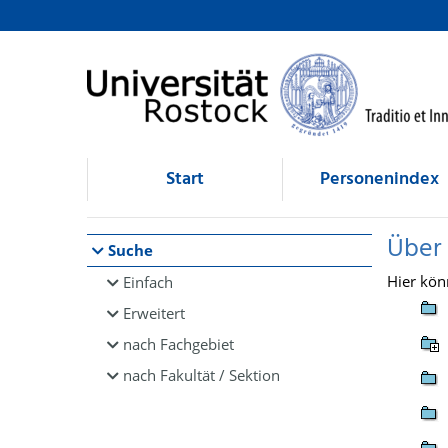
Browsen
direkt zum Inhalt
Start
Personenindex
Über
Suche
Hier kön
Einfach
Erweitert
nach Fachgebiet
nach Fakultät / Sektion