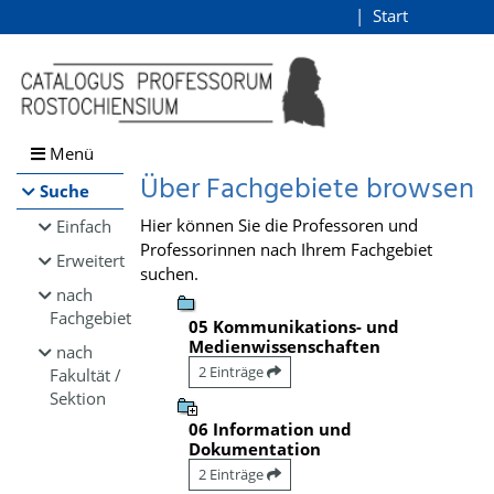
Browsen
Start
Login
direkt zum Inhalt
Menü
Über Fachgebiete browsen
Suche
Hier können Sie die Professoren und
Einfach
Professorinnen nach Ihrem Fachgebiet
Erweitert
suchen.
nach
Fachgebiet
05 Kommunikations- und
Medienwissenschaften
nach
2 Einträge
Fakultät /
Sektion
06 Information und
Dokumentation
2 Einträge