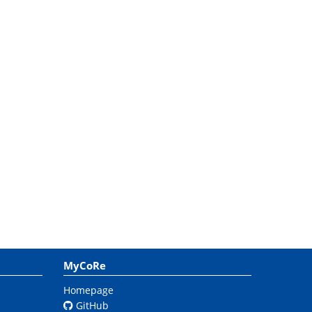
MyCoRe
Homepage
GitHub