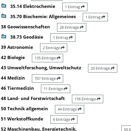
35.14 Elektrochemie
1 Eintrag
35.70 Biochemie: Allgemeines
1 Eintrag
38 Geowissenschaften
28 Einträge
38.73 Geodäsie
1 Eintrag
39 Astronomie
2 Einträge
42 Biologie
135 Einträge
43 Umweltforschung, Umweltschutz
20 Einträge
44 Medizin
707 Einträge
46 Tiermedizin
11 Einträge
48 Land- und Forstwirtschaft
156 Einträge
50 Technik allgemein
44 Einträge
51 Werkstoffkunde
6 Einträge
52 Maschinenbau, Energietechnik,
95 