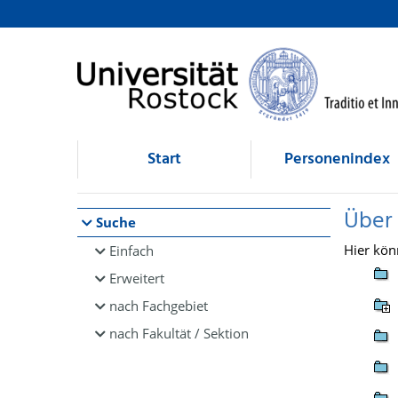
Browsen
direkt zum Inhalt
Start
Personenindex
Über
Suche
Hier kön
Einfach
Erweitert
nach Fachgebiet
nach Fakultät / Sektion