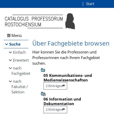
Browsen
Start
Login
direkt zum Inhalt
Menü
Über Fachgebiete browsen
Suche
Hier können Sie die Professoren und
Einfach
Professorinnen nach Ihrem Fachgebiet
Erweitert
suchen.
nach
Fachgebiet
05 Kommunikations- und
Medienwissenschaften
nach
2 Einträge
Fakultät /
Sektion
06 Information und
Dokumentation
2 Einträge