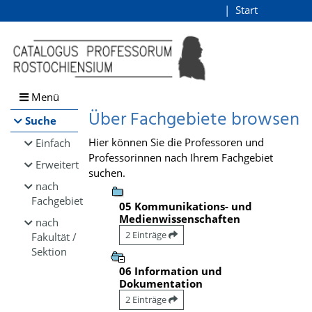
Browsen
Start
Login
direkt zum Inhalt
Menü
Über Fachgebiete browsen
Suche
Hier können Sie die Professoren und
Einfach
Professorinnen nach Ihrem Fachgebiet
Erweitert
suchen.
nach
Fachgebiet
05 Kommunikations- und
Medienwissenschaften
nach
2 Einträge
Fakultät /
Sektion
06 Information und
Dokumentation
2 Einträge