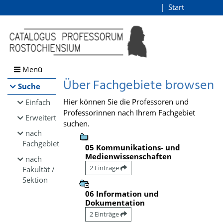
Browsen
Start
Login
direkt zum Inhalt
Menü
Über Fachgebiete browsen
Suche
Hier können Sie die Professoren und
Einfach
Professorinnen nach Ihrem Fachgebiet
Erweitert
suchen.
nach
Fachgebiet
05 Kommunikations- und
Medienwissenschaften
nach
2 Einträge
Fakultät /
Sektion
06 Information und
Dokumentation
2 Einträge