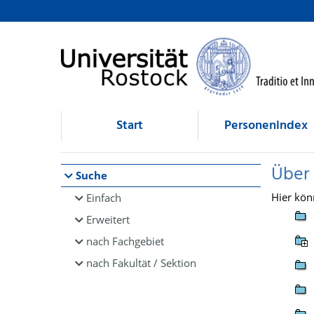
Browsen
direkt zum Inhalt
Start
Personenindex
Über
Suche
Hier kön
Einfach
Erweitert
nach Fachgebiet
nach Fakultät / Sektion