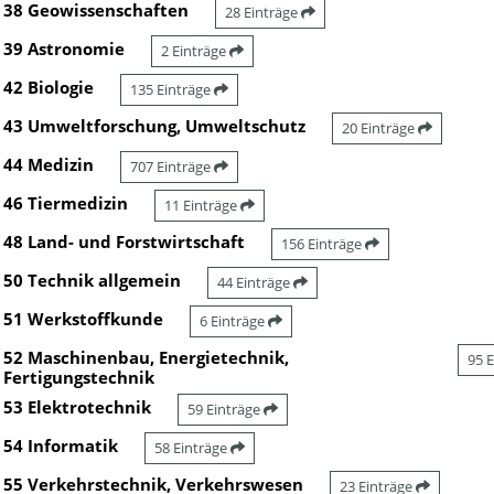
38 Geowissenschaften
28 Einträge
39 Astronomie
2 Einträge
42 Biologie
135 Einträge
43 Umweltforschung, Umweltschutz
20 Einträge
44 Medizin
707 Einträge
46 Tiermedizin
11 Einträge
48 Land- und Forstwirtschaft
156 Einträge
50 Technik allgemein
44 Einträge
51 Werkstoffkunde
6 Einträge
52 Maschinenbau, Energietechnik,
95 
Fertigungstechnik
53 Elektrotechnik
59 Einträge
54 Informatik
58 Einträge
55 Verkehrstechnik, Verkehrswesen
23 Einträge