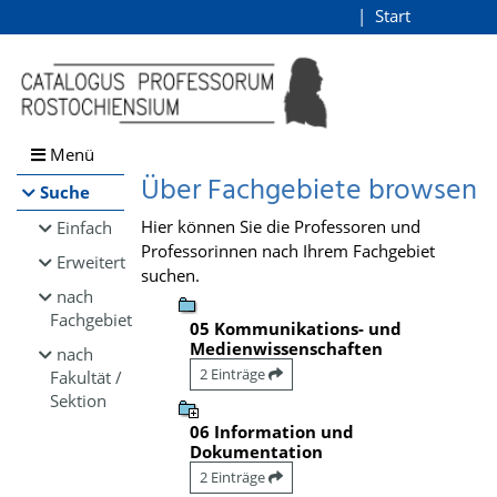
Browsen
Start
Login
direkt zum Inhalt
Menü
Über Fachgebiete browsen
Suche
Hier können Sie die Professoren und
Einfach
Professorinnen nach Ihrem Fachgebiet
Erweitert
suchen.
nach
Fachgebiet
05 Kommunikations- und
Medienwissenschaften
nach
2 Einträge
Fakultät /
Sektion
06 Information und
Dokumentation
2 Einträge