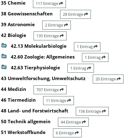
35 Chemie
117 Einträge
38 Geowissenschaften
28 Einträge
39 Astronomie
2 Einträge
42 Biologie
135 Einträge
42.13 Molekularbiologie
1 Eintrag
42.60 Zoologie: Allgemeines
1 Eintrag
42.63 Tierphysiologie
1 Eintrag
43 Umweltforschung, Umweltschutz
20 Einträge
44 Medizin
707 Einträge
46 Tiermedizin
11 Einträge
48 Land- und Forstwirtschaft
156 Einträge
50 Technik allgemein
44 Einträge
51 Werkstoffkunde
6 Einträge