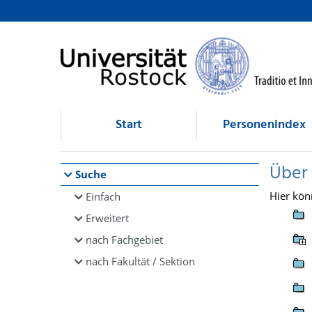
Browsen
direkt zum Inhalt
Start
Personenindex
Über
Suche
Hier kön
Einfach
Erweitert
nach Fachgebiet
nach Fakultät / Sektion