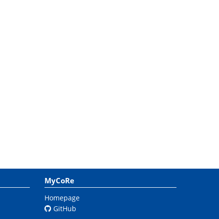
MyCoRe
Homepage
GitHub