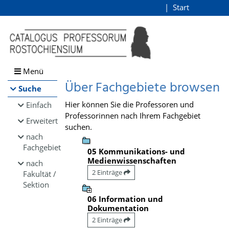
Browsen
Start
Login
direkt zum Inhalt
Menü
Über Fachgebiete browsen
Suche
Hier können Sie die Professoren und
Einfach
Professorinnen nach Ihrem Fachgebiet
Erweitert
suchen.
nach
Fachgebiet
05 Kommunikations- und
Medienwissenschaften
nach
2 Einträge
Fakultät /
Sektion
06 Information und
Dokumentation
2 Einträge