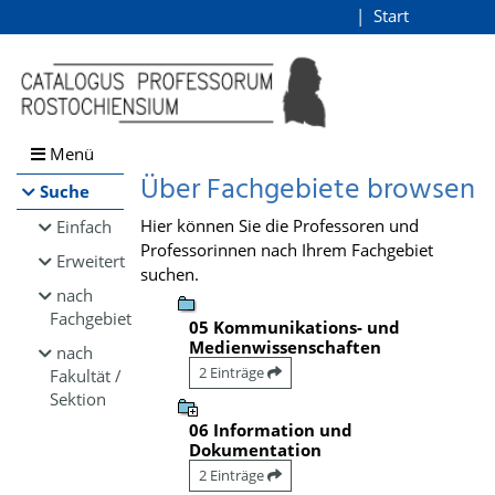
Browsen
Start
Login
direkt zum Inhalt
Menü
Über Fachgebiete browsen
Suche
Hier können Sie die Professoren und
Einfach
Professorinnen nach Ihrem Fachgebiet
Erweitert
suchen.
nach
Fachgebiet
05 Kommunikations- und
Medienwissenschaften
nach
2 Einträge
Fakultät /
Sektion
06 Information und
Dokumentation
2 Einträge