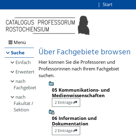
Browsen
Start
Login
direkt zum Inhalt
Menü
Über Fachgebiete browsen
Suche
Hier können Sie die Professoren und
Einfach
Professorinnen nach Ihrem Fachgebiet
Erweitert
suchen.
nach
Fachgebiet
05 Kommunikations- und
Medienwissenschaften
nach
2 Einträge
Fakultät /
Sektion
06 Information und
Dokumentation
2 Einträge