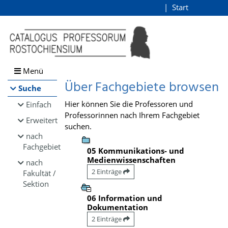
Browsen
Start
Login
direkt zum Inhalt
Menü
Über Fachgebiete browsen
Suche
Hier können Sie die Professoren und
Einfach
Professorinnen nach Ihrem Fachgebiet
Erweitert
suchen.
nach
Fachgebiet
05 Kommunikations- und
Medienwissenschaften
nach
2 Einträge
Fakultät /
Sektion
06 Information und
Dokumentation
2 Einträge