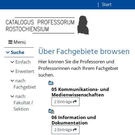
Browsen
Start
Login
direkt zum Inhalt
Menü
Über Fachgebiete browsen
Suche
Hier können Sie die Professoren und
Einfach
Professorinnen nach Ihrem Fachgebiet
Erweitert
suchen.
nach
Fachgebiet
05 Kommunikations- und
Medienwissenschaften
nach
2 Einträge
Fakultät /
Sektion
06 Information und
Dokumentation
2 Einträge