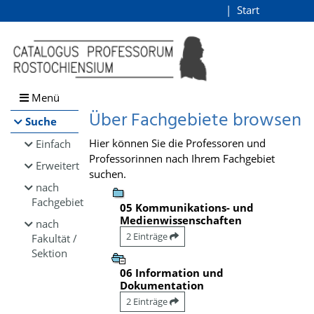
Browsen
Start
Login
direkt zum Inhalt
Menü
Über Fachgebiete browsen
Suche
Hier können Sie die Professoren und
Einfach
Professorinnen nach Ihrem Fachgebiet
Erweitert
suchen.
nach
Fachgebiet
05 Kommunikations- und
Medienwissenschaften
nach
2 Einträge
Fakultät /
Sektion
06 Information und
Dokumentation
2 Einträge