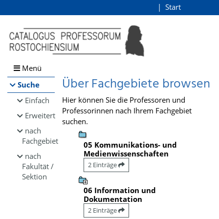
Browsen
Start
Login
direkt zum Inhalt
Menü
Über Fachgebiete browsen
Suche
Hier können Sie die Professoren und
Einfach
Professorinnen nach Ihrem Fachgebiet
Erweitert
suchen.
nach
Fachgebiet
05 Kommunikations- und
Medienwissenschaften
nach
2 Einträge
Fakultät /
Sektion
06 Information und
Dokumentation
2 Einträge