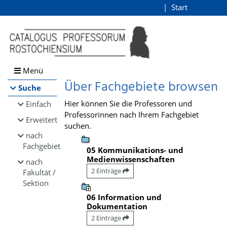
Browsen
Start
Login
direkt zum Inhalt
Menü
Über Fachgebiete browsen
Suche
Hier können Sie die Professoren und
Einfach
Professorinnen nach Ihrem Fachgebiet
Erweitert
suchen.
nach
Fachgebiet
05 Kommunikations- und
Medienwissenschaften
nach
2 Einträge
Fakultät /
Sektion
06 Information und
Dokumentation
2 Einträge