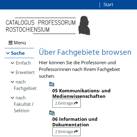
Browsen
Start
Login
direkt zum Inhalt
Menü
Über Fachgebiete browsen
Suche
Hier können Sie die Professoren und
Einfach
Professorinnen nach Ihrem Fachgebiet
Erweitert
suchen.
nach
Fachgebiet
05 Kommunikations- und
Medienwissenschaften
nach
2 Einträge
Fakultät /
Sektion
06 Information und
Dokumentation
2 Einträge