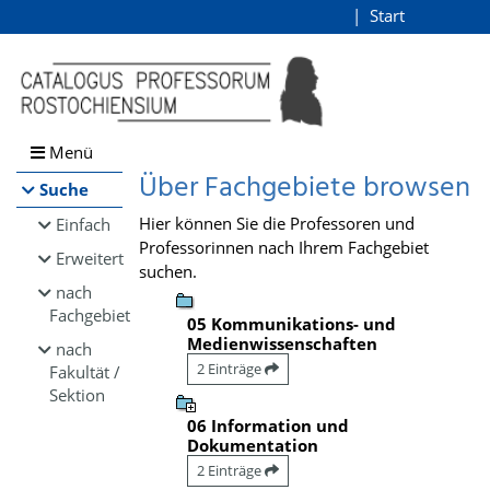
Browsen
Start
Login
direkt zum Inhalt
Menü
Über Fachgebiete browsen
Suche
Hier können Sie die Professoren und
Einfach
Professorinnen nach Ihrem Fachgebiet
Erweitert
suchen.
nach
Fachgebiet
05 Kommunikations- und
Medienwissenschaften
nach
2 Einträge
Fakultät /
Sektion
06 Information und
Dokumentation
2 Einträge