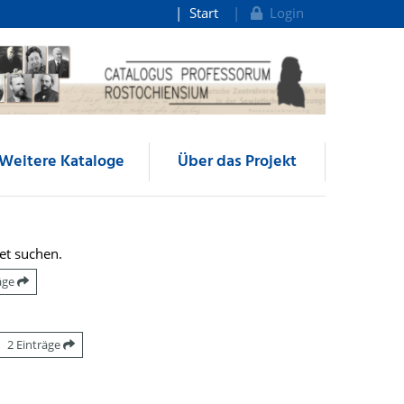
Start
Login
Weitere Kataloge
Über das Projekt
et suchen.
räge
2 Einträge