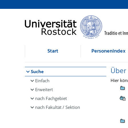
Browsen
direkt zum Inhalt
Start
Personenindex
Über
Suche
Hier kön
Einfach
Erweitert
nach Fachgebiet
nach Fakultät / Sektion