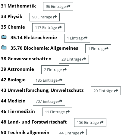
31 Mathematik
96 Einträge
33 Physik
90 Einträge
35 Chemie
117 Einträge
35.14 Elektrochemie
1 Eintrag
35.70 Biochemie: Allgemeines
1 Eintrag
38 Geowissenschaften
28 Einträge
39 Astronomie
2 Einträge
42 Biologie
135 Einträge
43 Umweltforschung, Umweltschutz
20 Einträge
44 Medizin
707 Einträge
46 Tiermedizin
11 Einträge
48 Land- und Forstwirtschaft
156 Einträge
50 Technik allgemein
44 Einträge