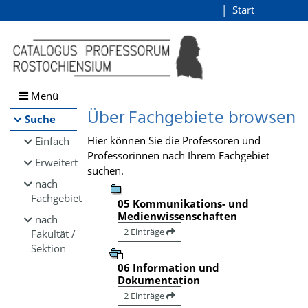
Browsen
Start
Login
direkt zum Inhalt
Menü
Über Fachgebiete browsen
Suche
Hier können Sie die Professoren und
Einfach
Professorinnen nach Ihrem Fachgebiet
Erweitert
suchen.
nach
Fachgebiet
05 Kommunikations- und
Medienwissenschaften
nach
2 Einträge
Fakultät /
Sektion
06 Information und
Dokumentation
2 Einträge