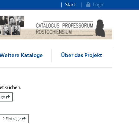
Start
Login
Weitere Kataloge
Über das Projekt
et suchen.
räge
2 Einträge