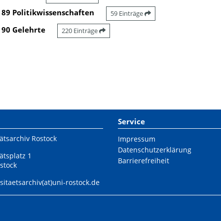
89 Politikwissenschaften
59 Einträge
90 Gelehrte
220 Einträge
Service
ätsarchiv Rostock
Impressum
Datenschutzerklärung
ätsplatz 1
Barrierefreiheit
stock
sitaetsarchiv(at)uni-rostock.de