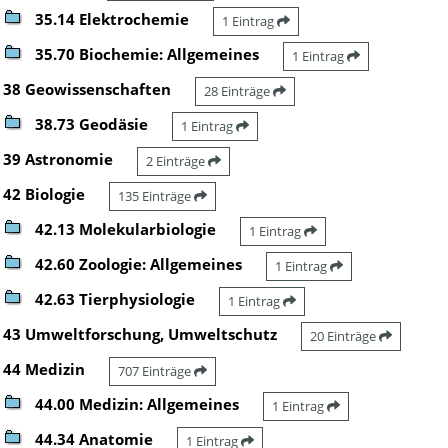
35.14 Elektrochemie
1 Eintrag
35.70 Biochemie: Allgemeines
1 Eintrag
38 Geowissenschaften
28 Einträge
38.73 Geodäsie
1 Eintrag
39 Astronomie
2 Einträge
42 Biologie
135 Einträge
42.13 Molekularbiologie
1 Eintrag
42.60 Zoologie: Allgemeines
1 Eintrag
42.63 Tierphysiologie
1 Eintrag
43 Umweltforschung, Umweltschutz
20 Einträge
44 Medizin
707 Einträge
44.00 Medizin: Allgemeines
1 Eintrag
44.34 Anatomie
1 Eintrag