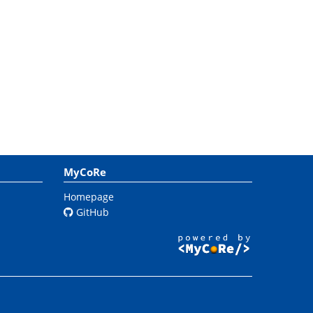
MyCoRe
Homepage
GitHub