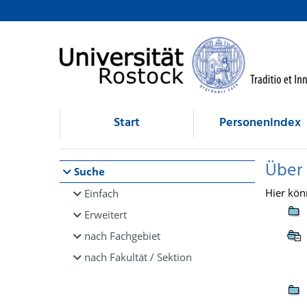
Browsen
direkt zum Inhalt
Start
Personenindex
Über
Suche
Hier kön
Einfach
Erweitert
nach Fachgebiet
nach Fakultät / Sektion