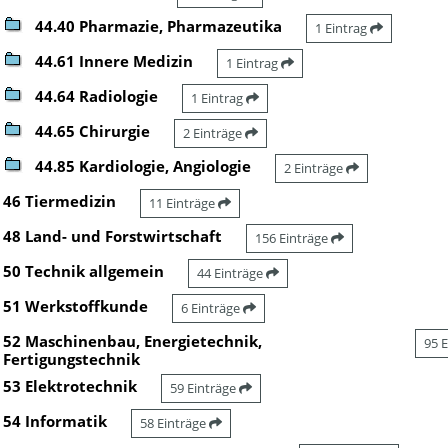
44.40 Pharmazie, Pharmazeutika
1 Eintrag
44.61 Innere Medizin
1 Eintrag
44.64 Radiologie
1 Eintrag
44.65 Chirurgie
2 Einträge
44.85 Kardiologie, Angiologie
2 Einträge
46 Tiermedizin
11 Einträge
48 Land- und Forstwirtschaft
156 Einträge
50 Technik allgemein
44 Einträge
51 Werkstoffkunde
6 Einträge
52 Maschinenbau, Energietechnik,
95 
Fertigungstechnik
53 Elektrotechnik
59 Einträge
54 Informatik
58 Einträge