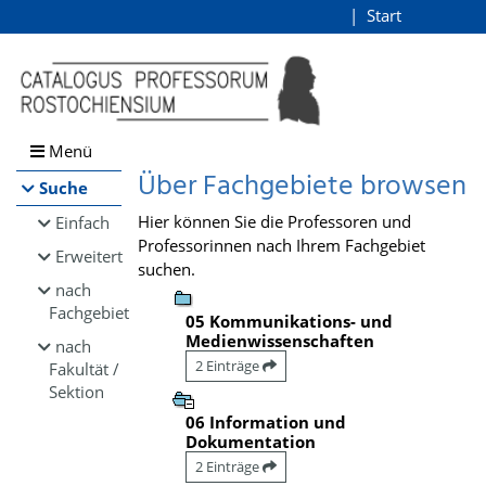
Browsen
Start
Login
direkt zum Inhalt
Menü
Über Fachgebiete browsen
Suche
Hier können Sie die Professoren und
Einfach
Professorinnen nach Ihrem Fachgebiet
Erweitert
suchen.
nach
Fachgebiet
05 Kommunikations- und
Medienwissenschaften
nach
2 Einträge
Fakultät /
Sektion
06 Information und
Dokumentation
2 Einträge