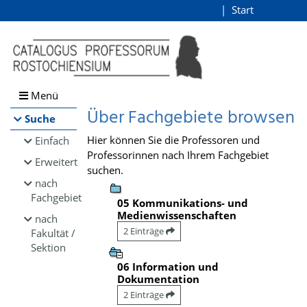
Browsen
Start
Login
direkt zum Inhalt
Menü
Über Fachgebiete browsen
Suche
Hier können Sie die Professoren und
Einfach
Professorinnen nach Ihrem Fachgebiet
Erweitert
suchen.
nach
Fachgebiet
05 Kommunikations- und
Medienwissenschaften
nach
2 Einträge
Fakultät /
Sektion
06 Information und
Dokumentation
2 Einträge