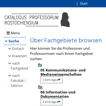
Browsen
Start
Login
direkt zum Inhalt
Menü
Über Fachgebiete browsen
Suche
Hier können Sie die Professoren und
Einfach
Professorinnen nach Ihrem Fachgebiet
Erweitert
suchen.
nach
Fachgebiet
05 Kommunikations- und
Medienwissenschaften
nach
2 Einträge
Fakultät /
Sektion
06 Information und
Dokumentation
2 Einträge