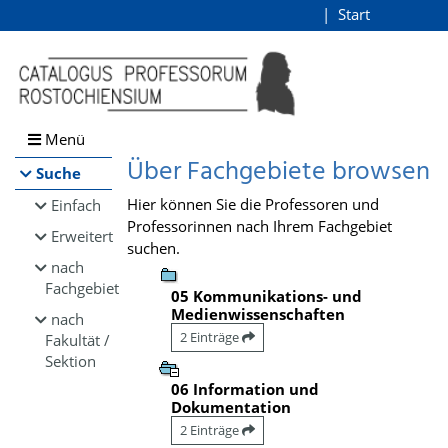
Browsen
Start
Login
direkt zum Inhalt
Menü
Über Fachgebiete browsen
Suche
Hier können Sie die Professoren und
Einfach
Professorinnen nach Ihrem Fachgebiet
Erweitert
suchen.
nach
Fachgebiet
05 Kommunikations- und
Medienwissenschaften
nach
2 Einträge
Fakultät /
Sektion
06 Information und
Dokumentation
2 Einträge