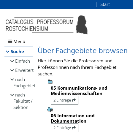
Browsen
Start
Login
direkt zum Inhalt
Menü
Über Fachgebiete browsen
Suche
Hier können Sie die Professoren und
Einfach
Professorinnen nach Ihrem Fachgebiet
Erweitert
suchen.
nach
Fachgebiet
05 Kommunikations- und
Medienwissenschaften
nach
2 Einträge
Fakultät /
Sektion
06 Information und
Dokumentation
2 Einträge