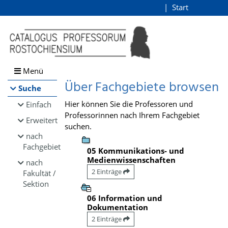
Browsen
Start
Login
direkt zum Inhalt
Menü
Über Fachgebiete browsen
Suche
Hier können Sie die Professoren und
Einfach
Professorinnen nach Ihrem Fachgebiet
Erweitert
suchen.
nach
Fachgebiet
05 Kommunikations- und
Medienwissenschaften
nach
2 Einträge
Fakultät /
Sektion
06 Information und
Dokumentation
2 Einträge