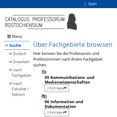
Browsen
Start
Login
direkt zum Inhalt
Menü
Über Fachgebiete browsen
Suche
Hier können Sie die Professoren und
Einfach
Professorinnen nach Ihrem Fachgebiet
Erweitert
suchen.
nach
Fachgebiet
05 Kommunikations- und
Medienwissenschaften
nach
2 Einträge
Fakultät /
Sektion
06 Information und
Dokumentation
2 Einträge