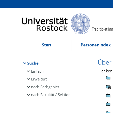
Browsen
direkt zum Inhalt
Start
Personenindex
Über
Suche
Hier kön
Einfach
Erweitert
nach Fachgebiet
nach Fakultät / Sektion