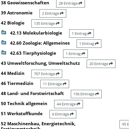
38 Geowissenschaften
28 Einträge
39 Astronomie
2 Einträge
42 Biologie
135 Einträge
42.13 Molekularbiologie
1 Eintrag
42.60 Zoologie: Allgemeines
1 Eintrag
42.63 Tierphysiologie
1 Eintrag
43 Umweltforschung, Umweltschutz
20 Einträge
44 Medizin
707 Einträge
46 Tiermedizin
11 Einträge
48 Land- und Forstwirtschaft
156 Einträge
50 Technik allgemein
44 Einträge
51 Werkstoffkunde
6 Einträge
52 Maschinenbau, Energietechnik,
95 
Fertigungstechnik