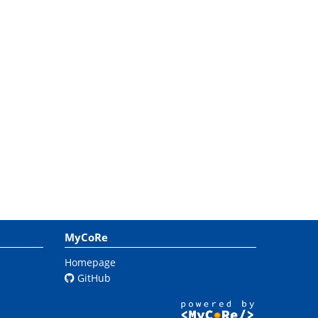
MyCoRe
Homepage
GitHub