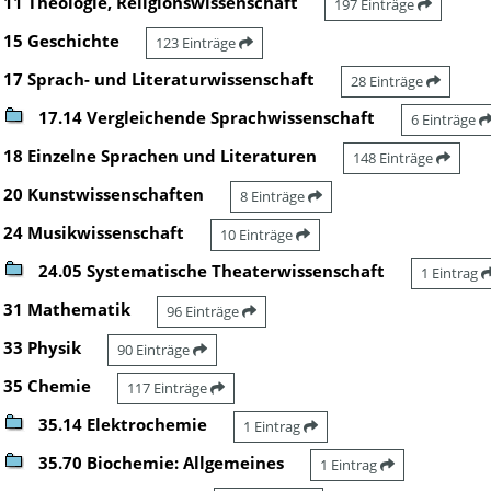
11 Theologie, Religionswissenschaft
197 Einträge
15 Geschichte
123 Einträge
17 Sprach- und Literaturwissenschaft
28 Einträge
17.14 Vergleichende Sprachwissenschaft
6 Einträge
18 Einzelne Sprachen und Literaturen
148 Einträge
20 Kunstwissenschaften
8 Einträge
24 Musikwissenschaft
10 Einträge
24.05 Systematische Theaterwissenschaft
1 Eintrag
31 Mathematik
96 Einträge
33 Physik
90 Einträge
35 Chemie
117 Einträge
35.14 Elektrochemie
1 Eintrag
35.70 Biochemie: Allgemeines
1 Eintrag