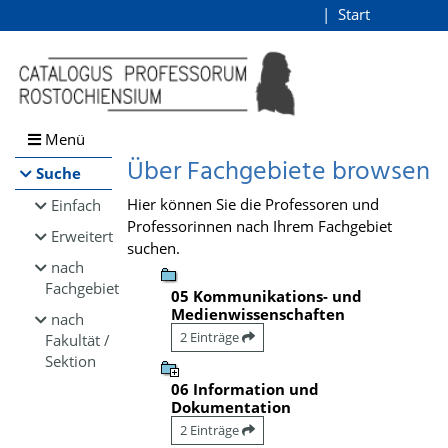
Browsen
Start
Login
direkt zum Inhalt
Menü
Über Fachgebiete browsen
Suche
Hier können Sie die Professoren und
Einfach
Professorinnen nach Ihrem Fachgebiet
Erweitert
suchen.
nach
Fachgebiet
05 Kommunikations- und
Medienwissenschaften
nach
2 Einträge
Fakultät /
Sektion
06 Information und
Dokumentation
2 Einträge